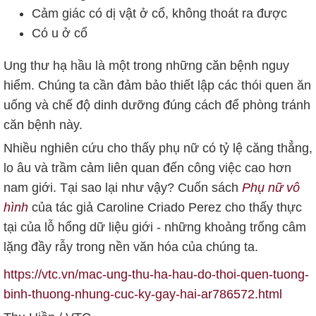
Cảm giác có dị vật ở cổ, không thoát ra được
Có u ở cổ
Ung thư hạ hầu là một trong những căn bệnh nguy
hiểm. Chúng ta cần đảm bảo thiết lập các thói quen ăn
uống và chế độ dinh dưỡng đúng cách để phòng tránh
căn bệnh này.
Nhiều nghiên cứu cho thấy phụ nữ có tỷ lệ căng thẳng,
lo âu và trầm cảm liên quan đến công việc cao hơn
nam giới. Tại sao lại như vậy? Cuốn sách
Phụ nữ vô
hình
của tác giả Caroline Criado Perez cho thấy thực
tại của lỗ hổng dữ liệu giới - những khoảng trống câm
lặng đầy rẫy trong nền văn hóa của chúng ta.
https://vtc.vn/mac-ung-thu-ha-hau-do-thoi-quen-tuong-
binh-thuong-nhung-cuc-ky-gay-hai-ar786572.html