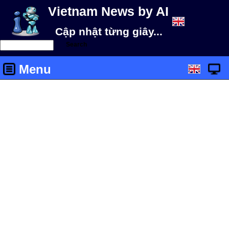
Vietnam News by AI
Cập nhật từng giây...
Menu
Tin mới
Tin ngày
Call +84.99.6656.999 for ADS 03
Thể thao
'Thần đồng' Yamal xuất sắc thế nào mà
đòi tăng lương
19/07/2024 (16:35)
Làm Neville bẽ mặt là chưa đủ với
Cucurella