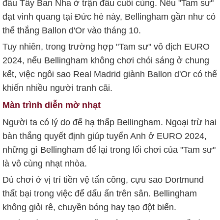
đầu Tây Ban Nha ở trận đấu cuối cùng. Nếu "Tam sư"
đạt vinh quang tại Đức hè này, Bellingham gần như có
thể thắng Ballon d'Or vào tháng 10.
Tuy nhiên, trong trường hợp "Tam sư" vô địch EURO
2024, nếu Bellingham không chơi chói sáng ở chung
kết, việc ngôi sao Real Madrid giành Ballon d'Or có thể
khiến nhiều người tranh cãi.
Màn trình diễn mờ nhạt
Người ta có lý do để hạ thấp Bellingham. Ngoại trừ hai
bàn thắng quyết định giúp tuyển Anh ở EURO 2024,
những gì Bellingham để lại trong lối chơi của "Tam sư"
là vô cùng nhạt nhòa.
Dù chơi ở vị trí tiền vệ tấn công, cựu sao Dortmund
thất bại trong việc để dấu ấn trên sân. Bellingham
không giỏi rê, chuyền bóng hay tạo đột biến.