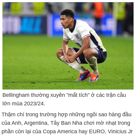
Bellingham thường xuyên "mất tích" ở các trận cầu
lớn mùa 2023/24.
Thậm chí trong trường hợp những ngôi sao hàng đầu
của Anh, Argentina, Tây Ban Nha chơi mờ nhạt trong
phần còn lại của Copa America hay EURO, Vinicius Jr