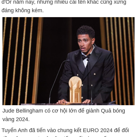
d'Or năm nay, nhưng nhiều cái tên khác cũng xứng
đáng không kém.
Jude Bellingham có cơ hội lớn để giành Quả bóng
vàng 2024.
Tuyển Anh đã tiến vào chung kết EURO 2024 để đối