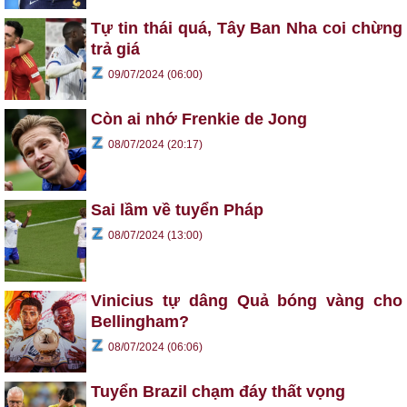
Tự tin thái quá, Tây Ban Nha coi chừng
trả giá
09/07/2024 (06:00)
Còn ai nhớ Frenkie de Jong
08/07/2024 (20:17)
Sai lầm về tuyển Pháp
08/07/2024 (13:00)
Vinicius tự dâng Quả bóng vàng cho
Bellingham?
08/07/2024 (06:06)
Tuyển Brazil chạm đáy thất vọng