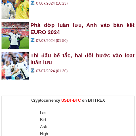
07/07/2024 (16:23)
Phá dớp luân lưu, Anh vào bán kết
EURO 2024
07/07/2024 (01:50)
Thi đấu bế tắc, hai đội bước vào loạt
luân lưu
07/07/2024 (01:30)
Cryptocurrency
USDT-BTC
on BITTREX
Last
Bid
Ask
High