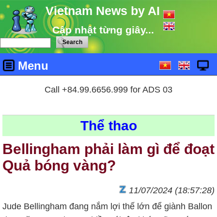
Vietnam News by AI
Cập nhật từng giây...
Menu
Call +84.99.6656.999 for ADS 03
Thể thao
Bellingham phải làm gì để đoạt
Quả bóng vàng?
11/07/2024 (18:57:28)
Jude Bellingham đang nắm lợi thế lớn để giành Ballon