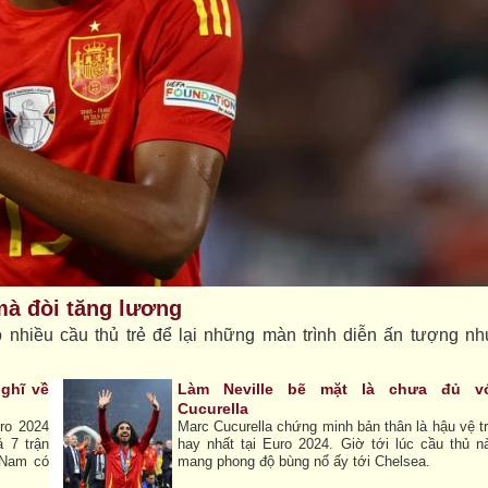
mà đòi tăng lương
ó nhiều cầu thủ trẻ để lại những màn trình diễn ấn tượng n
ghĩ về
Làm Neville bẽ mặt là chưa đủ v
Cucurella
ro 2024
Marc Cucurella chứng minh bản thân là hậu vệ tr
ả 7 trận
hay nhất tại Euro 2024. Giờ tới lúc cầu thủ n
 Nam có
mang phong độ bùng nổ ấy tới Chelsea.