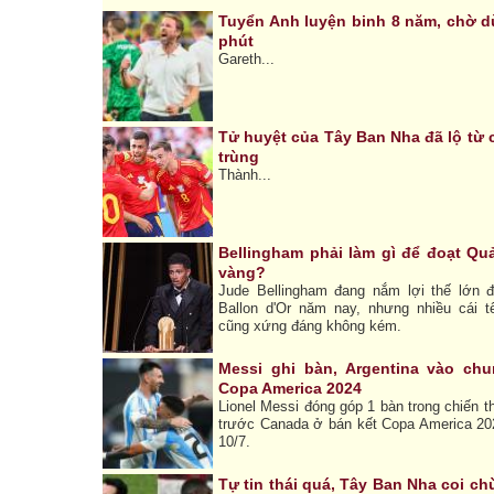
Tuyển Anh luyện binh 8 năm, chờ d
phút
Gareth...
Tử huyệt của Tây Ban Nha đã lộ từ 
trùng
Thành...
Bellingham phải làm gì để đoạt Qu
vàng?
Jude Bellingham đang nắm lợi thế lớn đ
Ballon d'Or năm nay, nhưng nhiều cái t
cũng xứng đáng không kém.
Messi ghi bàn, Argentina vào chu
Copa America 2024
Lionel Messi đóng góp 1 bàn trong chiến t
trước Canada ở bán kết Copa America 20
10/7.
Tự tin thái quá, Tây Ban Nha coi ch