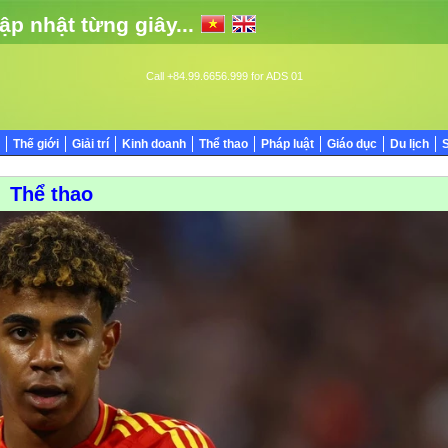
ập nhật từng giây...
Call +84.99.6656.999 for ADS 01
Thế giới
Giải trí
Kinh doanh
Thể thao
Pháp luật
Giáo dục
Du lịch
Thể thao