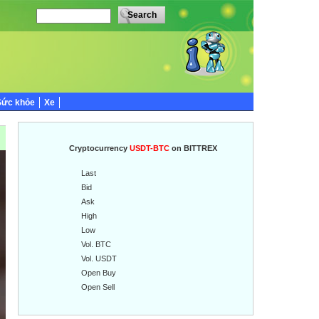
Sức khỏe
Xe
Cryptocurrency
USDT-BTC
on BITTREX
Last
Bid
Ask
High
Low
Vol. BTC
Vol. USDT
Open Buy
Open Sell