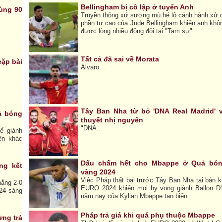
Bellingham bị cô lập ở tuyển Anh
ùng 90
Truyền thông xứ sương mù hé lộ cánh hành xử 
phần tự cao của Jude Bellingham khiến anh khô
được lòng nhiều đồng đội tại "Tam sư".
Tất cả đã sai về Morata
cặp bài
Alvaro...
Tây Ban Nha từ bỏ 'DNA Real Madrid' 
ả bóng
thuyết nhị nguyên
"DNA...
ể giành
ên khác
Dấu chấm hết cho Mbappe ở Quả bó
ng kết
vàng 2024
Việc Pháp thất bại trước Tây Ban Nha tại bán k
hắng 2-0
EURO 2024 khiến mọi hy vọng giành Ballon D'
24 sáng
năm nay của Kylian Mbappe tan biến.
Pháp trả giá khi quá phụ thuộc Mbappe
ừng trả