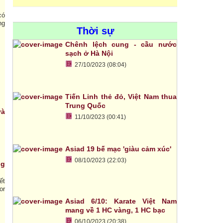
có
ng
Thời sự
Chênh lệch cung - cầu nước
sạch ở Hà Nội
27/10/2023 (08:04)
Tiến Linh thẻ đỏ, Việt Nam thua
Trung Quốc
và
11/10/2023 (00:41)
Asiad 19 bế mạc 'giàu cảm xúc'
08/10/2023 (22:03)
ng
ết
or
Asiad 6/10: Karate Việt Nam
mang về 1 HC vàng, 1 HC bạc
06/10/2023 (20:38)