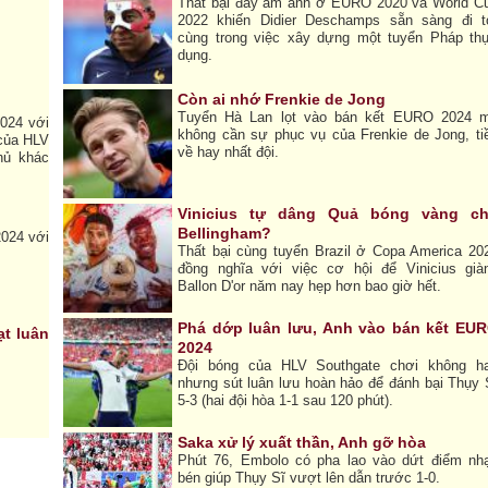
Thất bại đầy ám ảnh ở EURO 2020 và World C
2022 khiến Didier Deschamps sẵn sàng đi t
cùng trong việc xây dựng một tuyển Pháp th
dụng.
Còn ai nhớ Frenkie de Jong
Tuyển Hà Lan lọt vào bán kết EURO 2024 
024 với
không cần sự phục vụ của Frenkie de Jong, ti
 của HLV
về hay nhất đội.
hủ khác
Vinicius tự dâng Quả bóng vàng c
Bellingham?
2024 với
Thất bại cùng tuyển Brazil ở Copa America 20
đồng nghĩa với việc cơ hội để Vinicius già
Ballon D'or năm nay hẹp hơn bao giờ hết.
Phá dớp luân lưu, Anh vào bán kết EU
ạt luân
2024
Đội bóng của HLV Southgate chơi không h
nhưng sút luân lưu hoàn hảo để đánh bại Thụy 
5-3 (hai đội hòa 1-1 sau 120 phút).
Saka xử lý xuất thần, Anh gỡ hòa
Phút 76, Embolo có pha lao vào dứt điểm nh
bén giúp Thụy Sĩ vượt lên dẫn trước 1-0.