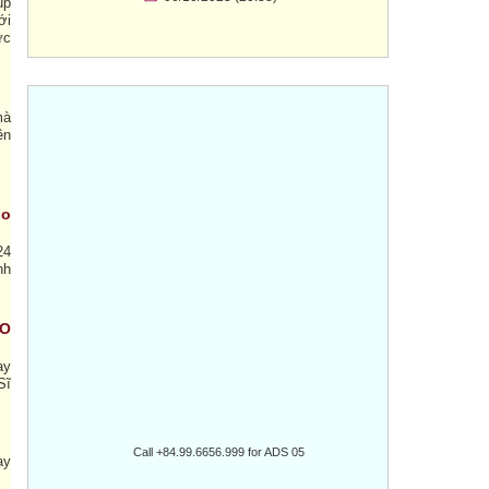
up
ới
ực
mà
ền
ho
24
nh
RO
ay
Sĩ
Call +84.99.6656.999 for ADS 05
ạy