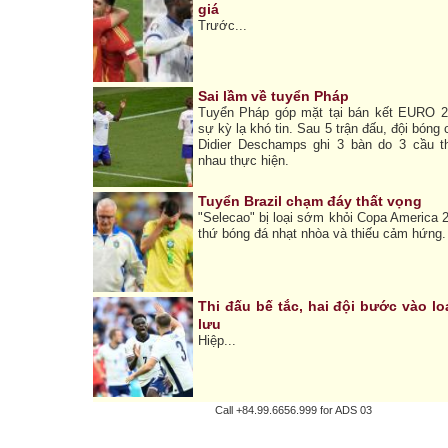
giá
Trước...
Sai lầm về tuyển Pháp
Tuyển Pháp góp mặt tại bán kết EURO 2
sự kỳ lạ khó tin. Sau 5 trận đấu, đội bóng
Didier Deschamps ghi 3 bàn do 3 cầu t
nhau thực hiện.
Tuyển Brazil chạm đáy thất vọng
"Selecao" bị loại sớm khỏi Copa America 
thứ bóng đá nhạt nhòa và thiếu cảm hứng.
Thi đấu bế tắc, hai đội bước vào lo
lưu
Hiệp...
Call +84.99.6656.999 for ADS 03