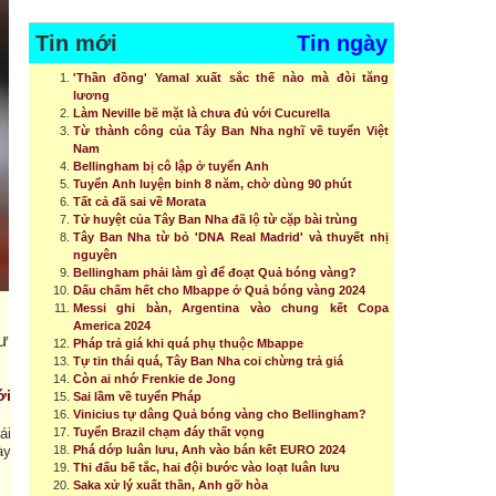
Tin mới
Tin ngày
'Thần đồng' Yamal xuất sắc thế nào mà đòi tăng
lương
Làm Neville bẽ mặt là chưa đủ với Cucurella
Từ thành công của Tây Ban Nha nghĩ về tuyển Việt
Nam
Bellingham bị cô lập ở tuyển Anh
Tuyển Anh luyện binh 8 năm, chờ dùng 90 phút
Tất cả đã sai về Morata
Tử huyệt của Tây Ban Nha đã lộ từ cặp bài trùng
Tây Ban Nha từ bỏ 'DNA Real Madrid' và thuyết nhị
nguyên
Bellingham phải làm gì để đoạt Quả bóng vàng?
Dấu chấm hết cho Mbappe ở Quả bóng vàng 2024
Messi ghi bàn, Argentina vào chung kết Copa
America 2024
hư
Pháp trả giá khi quá phụ thuộc Mbappe
Tự tin thái quá, Tây Ban Nha coi chừng trả giá
Còn ai nhớ Frenkie de Jong
ới
Sai lầm về tuyển Pháp
Vinicius tự dâng Quả bóng vàng cho Bellingham?
ái
Tuyển Brazil chạm đáy thất vọng
ày
Phá dớp luân lưu, Anh vào bán kết EURO 2024
Thi đấu bế tắc, hai đội bước vào loạt luân lưu
Saka xử lý xuất thần, Anh gỡ hòa