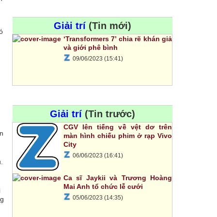
Giải trí
(Tin mới)
ó
‘Transformers 7’ chia rẽ khán giả
và giới phê bình
09/06/2023 (15:41)
Giải trí
(Tin trước)
CGV lên tiếng về vệt dơ trên
ện
màn hình chiếu phim ở rạp Vivo
City
06/06/2023 (16:41)
.
Ca sĩ Jaykii và Trương Hoàng
.
Mai Anh tổ chức lễ cưới
i
05/06/2023 (14:35)
ng