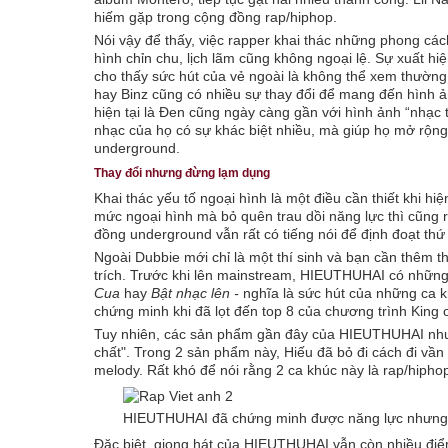
hiếm gặp trong cộng đồng rap/hiphop.
Nói vậy để thấy, việc rapper khai thác những phong cá
hình chỉn chu, lịch lãm cũng không ngoại lệ. Sự xuất h
cho thấy sức hút của vẻ ngoài là không thể xem thườn
hay Binz cũng có nhiều sự thay đổi để mang đến hình ả
hiện tại là Đen cũng ngày càng gần với hình ảnh “nhạc
nhạc của họ có sự khác biệt nhiều, mà giúp họ mở rộng
underground.
Thay đổi nhưng đừng lạm dụng
Khai thác yếu tố ngoại hình là một điều cần thiết khi hi
mức ngoại hình mà bỏ quên trau dồi năng lực thì cũng rấ
đồng underground vẫn rất có tiếng nói để định đoạt th
Ngoài Dubbie mới chỉ là một thí sinh và bạn cần thêm 
trích. Trước khi lên mainstream, HIEUTHUHAI có những
Cua
hay
Bật nhạc lên -
nghĩa là sức hút của những ca
chứng minh khi đã lọt đến top 8 của chương trình King 
Tuy nhiên, các sản phẩm gần đây của HIEUTHUHAI nh
chất". Trong 2 sản phẩm này, Hiếu đã bỏ đi cách đi vần
melody. Rất khó để nói rằng 2 ca khúc này là rap/hiphop
HIEUTHUHAI đã chứng minh được năng lực nhưng thờ
Đặc biệt, giọng hát của HIEUTHUHAI vẫn còn nhiều điểm