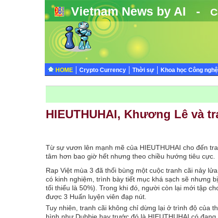
Vietnam News by AI -
C
HOME
Crypto Currency
Thời sự
Khoa học Công nghệ
HIEUTHUHAI, Khương Lê và tra
Từ sự vươn lên mạnh mẽ của HIEUTHUHAI cho đến tranh
tâm hơn bao giờ hết nhưng theo chiều hướng tiêu cực.
Rap Việt mùa 3 đã thổi bùng một cuộc tranh cãi nảy lửa 
có kinh nghiệm, trình bày tiết mục khá sạch sẽ nhưng b
tối thiểu là 50%). Trong khi đó, người còn lại mới tập c
được 3 Huấn luyện viên đạp nút.
Tuy nhiên, tranh cãi không chỉ dừng lại ở trình độ của t
hình như Dubbie hay trước đó là HIEUTHUHAI có đang t