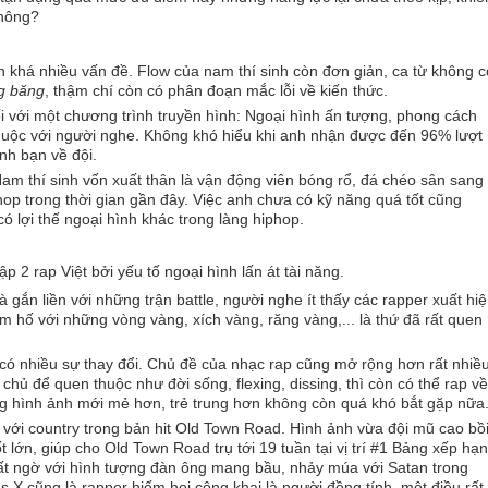
không?
n khá nhiều vấn đề. Flow của nam thí sinh còn đơn giản, ca từ không c
g băng
, thậm chí còn có phân đoạn mắc lỗi về kiến thức.
i với một chương trình truyền hình: Ngoại hình ấn tượng, phong cách
thuộc với người nghe. Không khó hiểu khi anh nhận được đến 96% lượt
nh bạn về đội.
 thí sinh vốn xuất thân là vận động viên bóng rổ, đá chéo sân sang
hop trong thời gian gần đây. Việc anh chưa có kỹ năng quá tốt cũng
có lợi thế ngoại hình khác trong làng hiphop.
ập 2 rap Việt bởi yếu tố ngoại hình lấn át tài năng.
gắn liền với những trận battle, người nghe ít thấy các rapper xuất hi
m hố với những vòng vàng, xích vàng, răng vàng,... là thứ đã rất quen
 có nhiều sự thay đổi. Chủ đề của nhạc rap cũng mở rộng hơn rất nhiều
hủ để quen thuộc như đời sống, flexing, dissing, thì còn có thể rap về
hững hình ảnh mới mẻ hơn, trẻ trung hơn không còn quá khó bắt gặp nữa
p với country trong bản hit Old Town Road. Hình ảnh vừa đội mũ cao bồ
 lớn, giúp cho Old Town Road trụ tới 19 tuần tại vị trí #1 Bảng xếp hạ
 bất ngờ với hình tượng đàn ông mang bầu, nhảy múa với Satan trong
as X cũng là rapper hiếm hoi công khai là người đồng tính, một điều rất