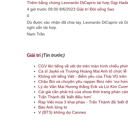
Thêm bằng chứng Leonardo DiCaprio tái hợp Gigi Hadi
4 giờ trước 09:00 8/6/2023
Giải trí
Đời sống Sao
0
Dù được xác nhận đã chia tay, Leonardo DiCaprio và Gig
nghi vấn tái hợp.
Nam Trần
Giải trí
(Tin trước)
CGV lên tiếng về vệt dơ trên màn hình chiếu phim
Ca sĩ Jaykii và Trương Hoàng Mai Anh tổ chức lễ
Không sõi tiếng Việt - điểm yếu của Thái VG trên
Châu Bùi và chuyện yêu rapper Binz nên 'vui hơn 
Lý do Văn Mai Hương thắng Erik và Liz Kim Cươ
Cái giá cần phải trả của show thời trang phản cả
Trấn Thành đã 'biết điều hơn'
Rap Việt mùa 3 khai pháo - Trấn Thành đã 'biết đ
Bảo Anh lửng lơ
V (BTS) không dự Cannes