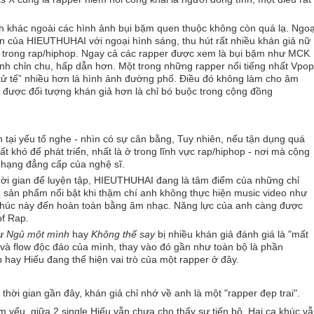
ch khác ngoài các hình ảnh bụi bặm quen thuộc không còn quá lạ. Ngoạ
iện của HIEUTHUHAI với ngoại hình sáng, thu hút rất nhiều khán giả nữ
g trong rap/hiphop. Ngay cả các rapper được xem là bụi bặm như MCK
nh chỉn chu, hấp dẫn hơn. Một trong những rapper nổi tiếng nhất Vpop
 tử tế” nhiều hơn là hình ảnh đường phố. Điều đó không làm cho âm
 được đối tượng khán giả hơn là chỉ bó buộc trong cộng đồng
ện tại yếu tố nghe - nhìn có sự cân bằng, Tuy nhiên, nếu tận dụng quá
t khó để phát triển, nhất là ở trong lĩnh vực rap/hiphop - nơi mà cộng
ứ hạng đẳng cấp của nghệ sĩ.
thời gian để luyện tập, HIEUTHUHAI đang là tâm điểm của những chỉ
 sản phẩm nổi bật khi thậm chí anh không thực hiện music video như
 khúc này đến hoàn toàn bằng âm nhạc. Năng lực của anh càng được
of Rap.
ư
Ngủ một mình
hay
Không thể say
bị nhiều khán giả đánh giá là "mất
 và flow độc đáo của mình, thay vào đó gần như toàn bộ là phần
 hay Hiếu đang thể hiện vai trò của một rapper ở đây.
i gian gần đây, khán giả chỉ nhớ về anh là một "rapper đẹp trai".
 yếu, giữa 2 single Hiếu vẫn chưa cho thấy sự tiến bộ. Hai ca khúc v