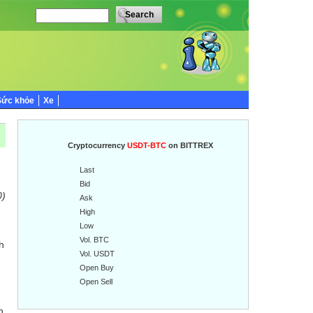
Sức khỏe
Xe
Cryptocurrency
USDT-BTC
on BITTREX
Last
Bid
0)
Ask
High
Low
Vol. BTC
h
Vol. USDT
Open Buy
Open Sell
n