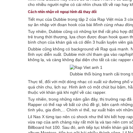
cho nhiều người nghe có cái nhìn chưa tốt về rap hay 
Cách nhìn nhận về ngoại hình đã thay đổi
Tiết mục của Dubbie trong tập 2 của Rap Việt mùa 3 cò
sự ăn nhập với đoạn hook của bài
Mình cùng nhau đón
Tuy nhiên, Dubbie cũng có những lợi thế rất phù hợp đố
trẻ trung thời thượng, lựa chọn được đoạn hook quen 
bình chọn của khán giả và có đến 3 huấn luyện viên già
Dubbie cũng không có background về Rap quá mạnh. Nam
lĩnh vực diễn xuất. Dubbie mới chỉ tham gia vào rap/hip
không lạ, và càng không đại diện cho tất cả các rapper 
Dubbie thổi bùng tranh cãi trong t
Thực tế, đối với một dòng nhạc có xuất xứ đường phố và 
quá chỉn chu, lịch sự. Hình ảnh có một chút bụi bặm, hầ
thuộc với khán giả khi nghĩ về các rapper.
Tuy nhiên, trong những năm gần đây, thị trường rap đã
Rapper có thể rap về bất cứ chủ đề gì, bên cạnh những c
tình yêu, gia đình,... Chính vì thế, sự xuất hiện với n
Lil Nas X từng tạo nên cú shock như thế khi kết hợp ra
vừa rap của anh chàng này rất mới lạ và tạo nên cơn sốt
Billboard hot 100. Sau đó, anh tiếp tục khiến khán giả
album Montero, tiếp tục gặt hái nhiều thành công. Lil N