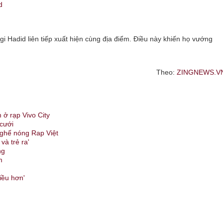
d
i Hadid liên tiếp xuất hiện cùng địa điểm. Điều này khiến họ vướng
Theo:
ZINGNEWS.V
 ở rạp Vivo City
 cưới
 ghế nóng Rap Việt
và trẻ ra'
ng
m
iều hơn'