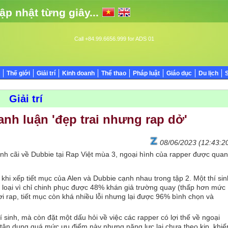
ập nhật từng giây...
Call +84.99.6656.999 for ADS 01
Thế giới
Giải trí
Kinh doanh
Thể thao
Pháp luật
Giáo dục
Du lịch
Giải trí
nh luận 'đẹp trai nhưng rap dở'
08/06/2023 (12:43:2
 cãi về Dubbie tại Rap Việt mùa 3, ngoại hình của rapper được quan
khi xếp tiết mục của Alen và Dubbie cạnh nhau trong tập 2. Một thí sin
ị loại vì chỉ chinh phục được 48% khán giả trường quay (thấp hơn mức
hơi rap, tiết mục còn khá nhiều lỗi nhưng lại được 96% bình chọn và
hí sinh, mà còn đặt một dấu hỏi về việc các rapper có lợi thế về ngoại
ận dụng quá mức ưu điểm này nhưng năng lực lại chưa theo kịp, khiế