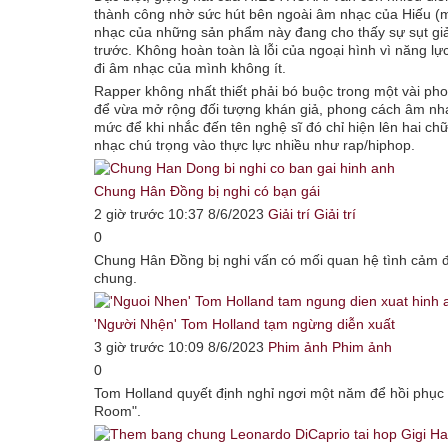
thành công nhờ sức hút bên ngoài âm nhạc của Hiếu (m
nhạc của những sản phẩm này đang cho thấy sự sụt gi
trước. Không hoàn toàn là lỗi của ngoại hình vì năng l
đi âm nhạc của mình không ít.
Rapper không nhất thiết phải bó buộc trong một vài ph
để vừa mở rộng đối tượng khán giả, phong cách âm nhạ
mức để khi nhắc đến tên nghệ sĩ đó chỉ hiện lên hai chữ
nhạc chú trọng vào thực lực nhiều như rap/hiphop.
Chung Hân Đồng bị nghi có bạn gái
2 giờ trước 10:37 8/6/2023
Giải trí
Giải trí
0
Chung Hân Đồng bị nghi vấn có mối quan hệ tình cảm 
chung.
'Người Nhện' Tom Holland tạm ngừng diễn xuất
3 giờ trước 10:09 8/6/2023
Phim ảnh
Phim ảnh
0
Tom Holland quyết định nghỉ ngơi một năm để hồi phục
Room".