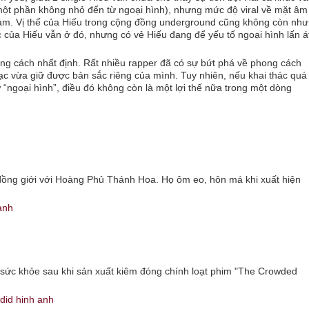
ột phần không nhỏ đến từ ngoại hình), nhưng mức độ viral về mặt âm
ảm. Vị thế của Hiếu trong cộng đồng underground cũng không còn như
ực của Hiếu vẫn ở đó, nhưng có vẻ Hiếu đang để yếu tố ngoại hình lấn á
ong cách nhất định. Rất nhiều rapper đã có sự bứt phá về phong cách
c vừa giữ được bản sắc riêng của mình. Tuy nhiên, nếu khai thác quá
 “ngoại hình”, điều đó không còn là một lợi thế nữa trong một dòng
đồng giới với Hoàng Phủ Thánh Hoa. Họ ôm eo, hôn má khi xuất hiện
 sức khỏe sau khi sản xuất kiêm đóng chính loạt phim "The Crowded