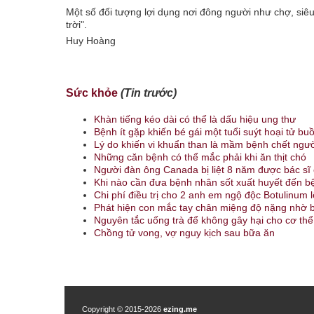
Một số đối tượng lợi dụng nơi đông người như chợ, siêu 
trời".
Huy Hoàng
Sức khỏe
(Tin trước)
Khàn tiếng kéo dài có thể là dấu hiệu ung thư
Bệnh ít gặp khiến bé gái một tuổi suýt hoại tử bu
Lý do khiến vi khuẩn than là mầm bệnh chết ngư
Những căn bệnh có thể mắc phải khi ăn thịt chó
Người đàn ông Canada bị liệt 8 năm được bác s
Khi nào cần đưa bệnh nhân sốt xuất huyết đến b
Chi phí điều trị cho 2 anh em ngộ độc Botulinum l
Phát hiện con mắc tay chân miệng độ nặng nhờ b
Nguyên tắc uống trà để không gây hại cho cơ thể
Chồng tử vong, vợ nguy kịch sau bữa ăn
Copyright © 2015-2026
ezing.me