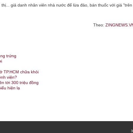
thị... giả danh nhân viên nhà nước để lừa đảo, bán thuốc với giá "trên
Theo:
ZINGNEWS.V
ồng trứng
ời
ĩ ở TP.HCM chữa khỏi
ệnh viện?
ên tới 300 triệu đồng
iểu hiện lạ
3