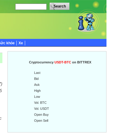
Sức khỏe
Xe
Cryptocurrency
USDT-BTC
on BITTREX
Last
Bid
7)
Ask
ố
High
Low
Vol. BTC
Vol. USDT
Open Buy
c
Open Sell