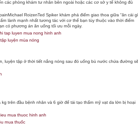
ến các phòng khám tư nhân bên ngoài hoặc các cơ sở y tế không đủ
ainMichael RoizenTed Spiker khám phá điểm giao thoa giữa “ăn cái gì
phẩm lành mạnh nhất tương tác với cơ thể bạn tùy thuộc vào thời điểm
bạn có phương án ăn uống tối ưu mỗi ngày.
 tập luyện mùa nóng
g
ên, luyện tập ở thời tiết nắng nóng sau đó uống bù nước chứa đường s
a kg trên đầu bệnh nhân và 6 giờ để tái tạo thẩm mỹ vạt da lớn bị hoại
iệu mua thuốc