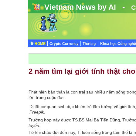
Vietnam News by AI -
C
HOME
Crypto Currency
Thời sự
Khoa học Công nghệ
2 năm tìm lại giới tính thật cho
Phát hiện bản thân là con trai sau nhiều năm sống trong
lớn trong cuộc đời.
Dị tật cơ quan sinh dục khiến trẻ lầm tưởng về giới tính
Freepik
.
Trường hợp này được TS.BS Mai Bá Tiến Dũng, Trưởng
tuyến
.
Từ khi chào đời đến nay, T. luôn sống trong tâm thế là 