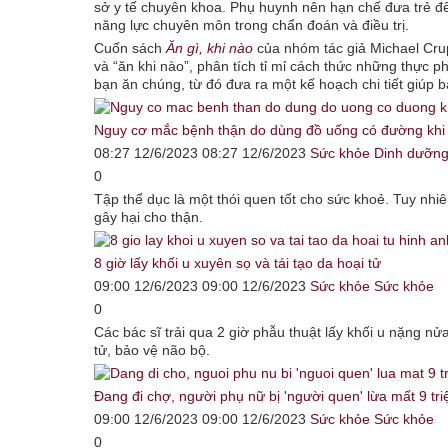
sở y tế chuyên khoa. Phụ huynh nên hạn chế đưa trẻ đ
năng lực chuyên môn trong chẩn đoán và điều trị.
Cuốn sách
Ăn gì, khi nào
của nhóm tác giả Michael Crup
và “ăn khi nào”, phân tích tỉ mỉ cách thức những thực 
bạn ăn chúng, từ đó đưa ra một kế hoạch chi tiết giúp 
Nguy cơ mắc bệnh thận do dùng đồ uống có đường khi
08:27 12/6/2023 08:27 12/6/2023
Sức khỏe
Dinh dưỡn
0
Tập thể dục là một thói quen tốt cho sức khoẻ. Tuy nhi
gây hại cho thận.
8 giờ lấy khối u xuyên sọ và tái tạo da hoại tử
09:00 12/6/2023 09:00 12/6/2023
Sức khỏe
Sức khỏe
0
Các bác sĩ trải qua 2 giờ phẫu thuật lấy khối u nặng nử
tử, bảo vệ não bộ.
Đang đi chợ, người phụ nữ bị 'người quen' lừa mất 9 tr
09:00 12/6/2023 09:00 12/6/2023
Sức khỏe
Sức khỏe
0