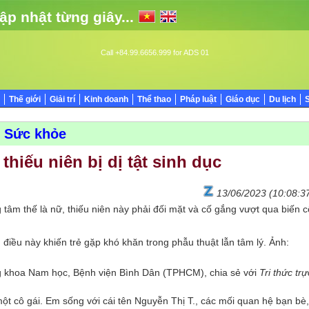
ập nhật từng giây...
Call +84.99.6656.999 for ADS 01
Thế giới
Giải trí
Kinh doanh
Thể thao
Pháp luật
Giáo dục
Du lịch
Sức khỏe
 thiếu niên bị dị tật sinh dục
13/06/2023 (10:08:3
 tâm thế là nữ, thiếu niên này phải đối mặt và cố gắng vượt qua biến c
, điều này khiến trẻ gặp khó khăn trong phẫu thuật lẫn tâm lý. Ảnh:
 khoa Nam học, Bệnh viện Bình Dân (TPHCM), chia sẻ với
Tri thức trự
một cô gái. Em sống với cái tên Nguyễn Thị T., các mối quan hệ bạn bè,