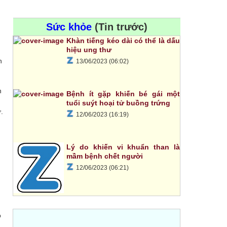
Sức khỏe
(Tin trước)
Khàn tiếng kéo dài có thể là dấu
hiệu ung thư
n
13/06/2023 (06:02)
h
Bệnh ít gặp khiến bé gái một
tuổi suýt hoại tử buồng trứng
.
12/06/2023 (16:19)
Lý do khiến vi khuẩn than là
mầm bệnh chết người
12/06/2023 (06:21)
o