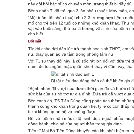
này đòi hỏi bác sĩ có chuyên môn, trang thiết bị đầy đủ.
Bệnh nhân T. đã trải qua 3 lần phẫu thuật. May mắn, em 
“Một tuần, tôi phẫu thuật cho 2-3 trường hợp bệnh nhân d
mổ cho trẻ trên 12 tuổi có những khó khăn khác. Thứ nh
vật vào buổi sáng, thứ ba là hướng vệ sinh của bệnh n
cho biết.
Đối mặt
Từ khi chào đời đến lúc trở thành học sinh THPT, em vẫ
nữ, thay quần áo và tắm trong phòng tắm nữ.
Với T., sự thay đổi này là cú sốc rất lớn đối với đứa tr
nam, để tóc ngắn, mặc quần short thay vì đầm váy, th
Dị tật niệu đạo đóng thấp có thể khiến gia 
“Bệnh nhân đã vượt qua được thời gian đó và bước chân 
sức bật của sự hỗ trợ từ gia đình. Đứa trẻ đã vượt qua
Bên cạnh đó, TS Tiến Dũng cũng phân tích thêm những dị
thành cũng khó khăn trong quan hệ, tỷ lệ có con thấp 
ti khi không quan hệ vợ chồng được…
Đối với bệnh nhân mắc dị tật sinh dục, ngoài phẫu thuật
đồng hành, chia sẻ của người thân trong gia đình.
Tiến sĩ Mai Bá Tiến Dũng khuyến cáo khi phát hiện ra tr