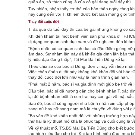
quần áo, sở thích cũng là của cô gái đang tuổi dậy thì.
Tuy nhiên, nhận thấy cơ thể của bản thân ngày càng khá
này cũng đến với T. khi em được kết luận mang giới tín
Thay đổi cuộc đời
T. đã qua độ tuổi dậy thì của bé gái nhưng không có cá
Khi đến khám tại một bệnh viện sản phụ khoa ở TP.HCM,
dị dạng cơ quan sinh dục nam và đề nghị em đến khám 
“Bệnh nhân có cơ quan sinh dục có đặc điểm giống nữ giớ
âm đạo. Sự nhầm lẫn này đã khiến gia đình lẫn bản thâ
lý niệu đạo đóng thấp”, TS Mai Bá Tiến Dũng kể lại.
Theo chia sẻ của bác sĩ Dũng, đơn vị này vẫn tiếp nhận
Việc chẩn đoán dị tật này không khó khăn đối với bác sĩ,
thay đổi cuộc đời lớn như vậy là hành trình gian nan.
“Phải mất 2 năm, bác sĩ và gia đình mới giúp bé trở về l
Đầu tiên, bác sĩ đã hướng dẫn cho bệnh nhân T. xác địn
lại để bệnh nhân biết là con trai hay con gái về mặt sắc 
Sau đó, bác sĩ cùng người nhà bệnh nhân xin cấp phép 
sang nữ hay nữ sang nam mà là chuyển về đúng với giới
“Ba vấn đề khó khăn nhất đối với những trường hợp này
thứ hai là kỹ thuật mổ khá là phức tạp và cuối cùng là về
Về kỹ thuật mổ, TS.BS Mai Bá Tiến Dũng cho biết bước đ
tạo hình niệu đạo cho trẻ. Khi tạo hình niệu đạo, mục t