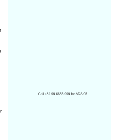
g
ụ
Call +84.99.6656.999 for ADS 05
g
ự