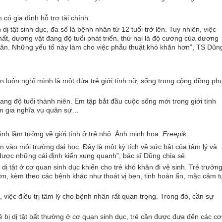
có gia đình hỗ trợ tài chính.
ị tật sinh dục, đa số là bệnh nhân từ 12 tuổi trở lên. Tuy nhiên, việc
ất, dương vật đang độ tuổi phát triển, thứ hai là độ cương của dương
hân. Những yếu tố này làm cho việc phẫu thuật khó khăn hơn”, TS Dũn
n luôn nghĩ mình là một đứa trẻ giới tính nữ, sống trong cộng đồng ph
ẻ đang độ tuổi thành niên. Em tập bắt đầu cuộc sống mới trong giới tính
am gia nghĩa vụ quân sự…
đình lầm tưởng về giới tính ở trẻ nhỏ. Ảnh minh họa:
Freepik
.
vào môi trường đại học. Đây là một kỳ tích về sức bật của tâm lý và
 được những cái định kiến xung quanh”, bác sĩ Dũng chia sẻ.
 tật ở cơ quan sinh dục khiến cho trẻ khó khăn đi vệ sinh. Trẻ trưởn
hơn, kèm theo các bệnh khác như thoát vị bẹn, tinh hoàn ẩn, mặc cảm t
, việc điều trị tâm lý cho bệnh nhân rất quan trọng. Trong đó, cần sự
ẻ bị dị tật bất thường ở cơ quan sinh dục, trẻ cần được đưa đến các cơ