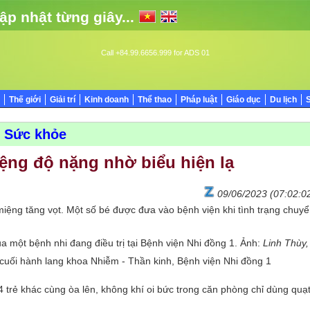
ập nhật từng giây...
Call +84.99.6656.999 for ADS 01
Thế giới
Giải trí
Kinh doanh
Thể thao
Pháp luật
Giáo dục
Du lịch
Sức khỏe
ệng độ nặng nhờ biểu hiện lạ
09/06/2023 (07:02:0
miệng tăng vọt. Một số bé được đưa vào bệnh viện khi tình trạng chuy
a một bệnh nhi đang điều trị tại Bệnh viện Nhi đồng 1. Ảnh:
Linh Thùy,
cuối hành lang khoa Nhiễm - Thần kinh, Bệnh viện Nhi đồng 1
4 trẻ khác cùng òa lên, không khí oi bức trong căn phòng chỉ dùng quạ