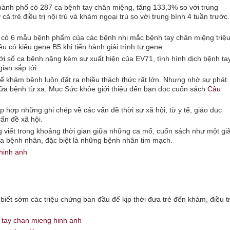
thành phố có 287 ca bệnh tay chân miệng, tăng 133,3% so với trung
ả trẻ điều trị nội trú và khám ngoại trú so với trung bình 4 tuần trước.
 có 6 mẫu bệnh phẩm của các bệnh nhi mắc bệnh tay chân miệng triệ
 có kiểu gene B5 khi tiến hành giải trình tự gene.
ới số ca bệnh nặng kèm sự xuất hiện của EV71, tình hình dịch bệnh ta
ian sắp tới.
để khám bệnh luôn đặt ra nhiều thách thức rất lớn. Nhưng nhờ sự phát
hữa bệnh từ xa. Mục Sức khỏe giới thiệu đến bạn đọc cuốn sách
Câu
p hợp những ghi chép về các vấn đề thời sự xã hội, từ y tế, giáo dục
vấn đề xã hội.
iết trong khoảng thời gian giữa những ca mổ, cuốn sách như một giã
 của bệnh nhân, đặc biệt là những bệnh nhân tim mạch.
ết sớm các triệu chứng ban đầu để kịp thời đưa trẻ đến khám, điều tr