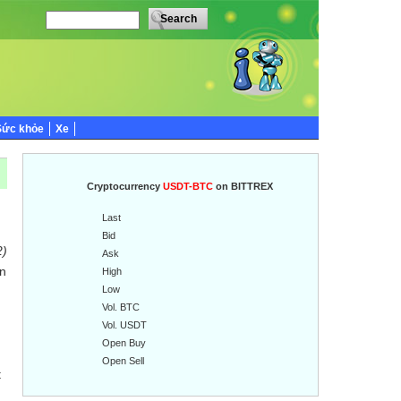
Sức khỏe
Xe
Cryptocurrency
USDT-BTC
on BITTREX
Last
Bid
2)
Ask
ển
High
Low
Vol. BTC
Vol. USDT
Open Buy
Open Sell
t