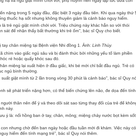
ng hạ và ngủ giật mình chới với, phụ huynh nên ngay lập tức đưa con
n nặng trong 5 ngày đầu, đặc biệt 3 ngày đầu tiên. Khi qua ngày thứ 
uống thuốc hạ sốt nhưng không thuyên giảm là cảnh báo nguy hiểm.
là trẻ ngủ giật mình chới với. Triệu chứng này khác hẳn so với thói
sát để nhận thấy bất thường khi trẻ ốm", bác sĩ Quy cho biết.
ị tay chân miệng tại Bệnh viện Nhi đồng 1. Ảnh:
Linh Thùy.
đã chìm vào giấc ngủ sâu và bị đánh thức bởi những yếu tố làm phiền
, khóc ré hoặc quấy khóc sau đó.
hân miệng lại xuất hiện ở đầu giấc, khi bé mới chỉ bắt đầu ngủ. Trẻ có
 tục ngủ bình thường.
 suất giật mình từ 2 lần trong vòng 30 phút là cảnh báo", bác sĩ Quy nó
nh sẽ phát triển nặng hơn, có thể biến chứng lên não, đe dọa đến tính
 người thân nên để ý và theo dõi sát sao từng thay đổi của trẻ để khôn
nh này.
lưu ý là: nổi hồng ban ở tay, chân, mông; miệng chảy nước bọt kèm sốt
a con nhưng chờ đến ban ngày hoặc đầu tuần mới đi khám. Việc này có
 nguy hiểm đến tính mạng trẻ", bác sĩ Quy nói thêm.