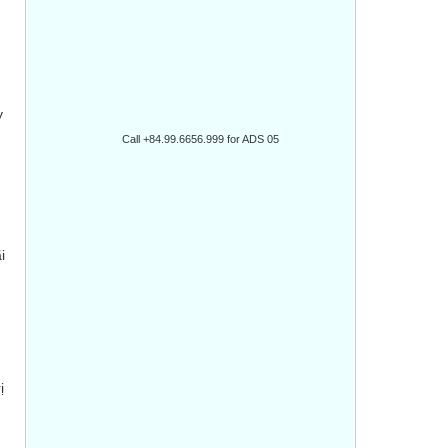
u
y
Call +84.99.6656.999 for ADS 05
i
ị