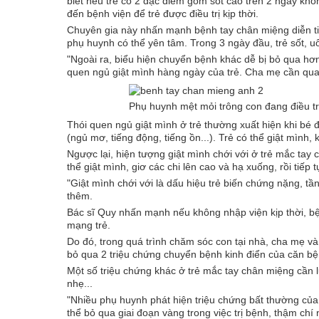
biết nếu trẻ có 2 đặc điểm gồm sốt cao trên 2 ngày khô
đến bệnh viện để trẻ được điều trị kịp thời.
Chuyên gia này nhấn mạnh bệnh tay chân miệng diễn tiế
phụ huynh có thể yên tâm. Trong 3 ngày đầu, trẻ sốt, 
"Ngoài ra, biểu hiện chuyển bệnh khác dễ bị bỏ qua hơn 
quen ngủ giật mình hàng ngày của trẻ. Cha mẹ cần quan 
Phụ huynh mệt mỏi trông con đang điều tr
Thói quen ngủ giật mình ở trẻ thường xuất hiện khi bé 
(ngủ mơ, tiếng động, tiếng ồn...). Trẻ có thể giật mình
Ngược lại, hiện tượng giật mình chới với ở trẻ mắc tay c
thể giật mình, giơ các chi lên cao và hạ xuống, rồi tiếp
"Giật mình chới với là dấu hiệu trẻ biến chứng nặng, tần
thêm.
Bác sĩ Quy nhấn mạnh nếu không nhập viện kịp thời, bệ
mạng trẻ.
Do đó, trong quá trình chăm sóc con tại nhà, cha mẹ và
bỏ qua 2 triệu chứng chuyển bệnh kinh điển của căn bệ
Một số triệu chứng khác ở trẻ mắc tay chân miệng cần 
nhẹ...
"Nhiều phụ huynh phát hiện triệu chứng bất thường củ
thể bỏ qua giai đoạn vàng trong việc trị bệnh, thậm chí