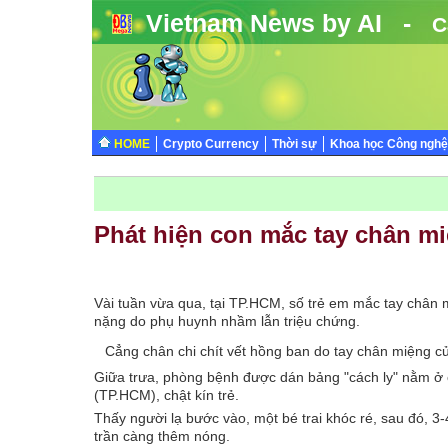
Vietnam News by AI -
C
HOME
Crypto Currency
Thời sự
Khoa học Công nghệ
Phát hiện con mắc tay chân mi
Vài tuần vừa qua, tại TP.HCM, số trẻ em mắc tay chân 
nặng do phụ huynh nhầm lẫn triệu chứng.
Cẳng chân chi chít vết hồng ban do tay chân miệng củ
Giữa trưa, phòng bệnh được dán bảng "cách ly" nằm ở 
(TP.HCM), chật kín trẻ.
Thấy người lạ bước vào, một bé trai khóc ré, sau đó, 3-
trần càng thêm nóng.