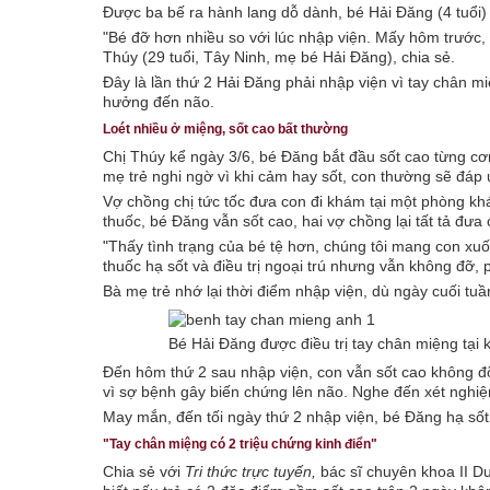
Được ba bế ra hành lang dỗ dành, bé Hải Đăng (4 tuổi)
"Bé đỡ hơn nhiều so với lúc nhập viện. Mấy hôm trước, 
Thúy (29 tuổi, Tây Ninh, mẹ bé Hải Đăng), chia sẻ.
Đây là lần thứ 2 Hải Đăng phải nhập viện vì tay chân mi
hưởng đến não.
Loét nhiều ở miệng, sốt cao bất thường
Chị Thúy kể ngày 3/6, bé Đăng bắt đầu sốt cao từng cơn
mẹ trẻ nghi ngờ vì khi cảm hay sốt, con thường sẽ đáp ứng 
Vợ chồng chị tức tốc đưa con đi khám tại một phòng khá
thuốc, bé Đăng vẫn sốt cao, hai vợ chồng lại tất tả đưa
"Thấy tình trạng của bé tệ hơn, chúng tôi mang con xu
thuốc hạ sốt và điều trị ngoại trú nhưng vẫn không đỡ, p
Bà mẹ trẻ nhớ lại thời điểm nhập viện, dù ngày cuối t
Bé Hải Đăng được điều trị tay chân miệng tại
Đến hôm thứ 2 sau nhập viện, con vẫn sốt cao không đỡ,
vì sợ bệnh gây biến chứng lên não. Nghe đến xét nghiệ
May mắn, đến tối ngày thứ 2 nhập viện, bé Đăng hạ sốt
"Tay chân miệng có 2 triệu chứng kinh điển"
Chia sẻ với
Tri thức trực tuyến,
bác sĩ chuyên khoa II D