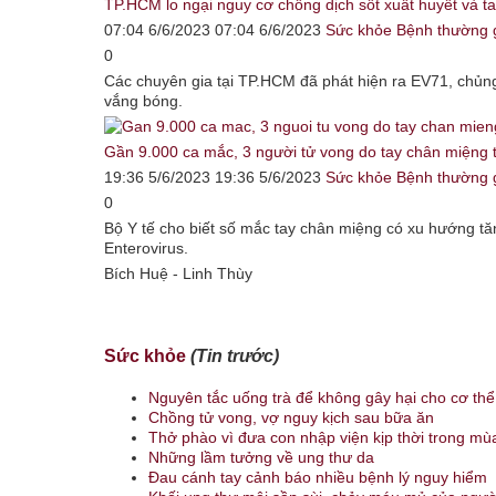
TP.HCM lo ngại nguy cơ chồng dịch sốt xuất huyết và t
07:04 6/6/2023 07:04 6/6/2023
Sức khỏe
Bệnh thường 
0
Các chuyên gia tại TP.HCM đã phát hiện ra EV71, chủng
vắng bóng.
Gần 9.000 ca mắc, 3 người tử vong do tay chân miệng 
19:36 5/6/2023 19:36 5/6/2023
Sức khỏe
Bệnh thường 
0
Bộ Y tế cho biết số mắc tay chân miệng có xu hướng tă
Enterovirus.
Bích Huệ - Linh Thùy
Sức khỏe
(Tin trước)
Nguyên tắc uống trà để không gây hại cho cơ thể
Chồng tử vong, vợ nguy kịch sau bữa ăn
Thở phào vì đưa con nhập viện kịp thời trong mù
Những lầm tưởng về ung thư da
Đau cánh tay cảnh báo nhiều bệnh lý nguy hiểm