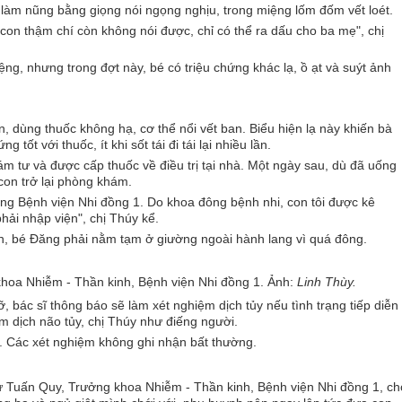
 làm nũng bằng giọng nói ngọng nghịu, trong miệng lốm đốm vết loét.
con thậm chí còn không nói được, chỉ có thể ra dấu cho ba mẹ", chị
ệng, nhưng trong đợt này, bé có triệu chứng khác lạ, ồ ạt và suýt ảnh
, dùng thuốc không hạ, cơ thể nổi vết ban. Biểu hiện lạ này khiến bà
tốt với thuốc, ít khi sốt tái đi tái lại nhiều lần.
m tư và được cấp thuốc về điều trị tại nhà. Một ngày sau, dù đã uống
 con trở lại phòng khám.
ống Bệnh viện Nhi đồng 1. Do khoa đông bệnh nhi, con tôi được kê
hải nhập viện", chị Thúy kể.
uần, bé Đăng phải nằm tạm ở giường ngoài hành lang vì quá đông.
 khoa Nhiễm - Thần kinh, Bệnh viện Nhi đồng 1. Ảnh:
Linh Thùy.
 bác sĩ thông báo sẽ làm xét nghiệm dịch tủy nếu tình trạng tiếp diễn
m dịch não tủy, chị Thúy như điếng người.
. Các xét nghiệm không ghi nhận bất thường.
ư Tuấn Quy, Trưởng khoa Nhiễm - Thần kinh, Bệnh viện Nhi đồng 1, ch