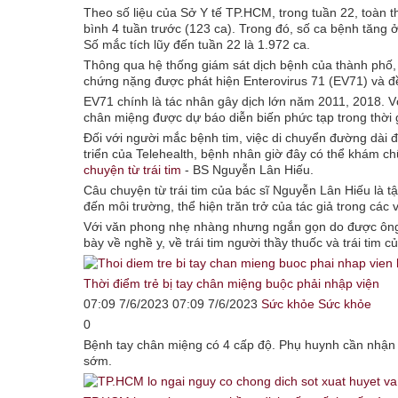
Theo số liệu của Sở Y tế TP.HCM, trong tuần 22, toàn 
bình 4 tuần trước (123 ca). Trong đó, số ca bệnh tăng ở c
Số mắc tích lũy đến tuần 22 là 1.972 ca.
Thông qua hệ thống giám sát dịch bệnh của thành phố,
chứng nặng được phát hiện Enterovirus 71 (EV71) và đều
EV71 chính là tác nhân gây dịch lớn năm 2011, 2018. V
chân miệng được dự báo diễn biến phức tạp trong thời g
Đối với người mắc bệnh tim, việc di chuyển đường dài 
triển của Telehealth, bệnh nhân giờ đây có thể khám c
chuyện từ trái tim
- BS Nguyễn Lân Hiếu.
Câu chuyện từ trái tim của bác sĩ Nguyễn Lân Hiếu là tậ
đến môi trường, thể hiện trăn trở của tác giả trong các 
Với văn phong nhẹ nhàng nhưng ngắn gọn do được ông v
bày về nghề y, về trái tim người thầy thuốc và trái tim
Thời điểm trẻ bị tay chân miệng buộc phải nhập viện
07:09 7/6/2023 07:09 7/6/2023
Sức khỏe
Sức khỏe
0
Bệnh tay chân miệng có 4 cấp độ. Phụ huynh cần nhận bi
sớm.