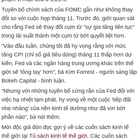
Tuyên bố chính sách của FOMC gần như không thay
đổi so với cuộc họp tháng 11. Trước đó, giới quan sát
cho rằng Fed sẽ thay đổi cụm từ "sự gia tăng liên tục"
trong lãi suất thành một cụm từ bớt quyết liệt hơn.
"Vào đầu tuần, chúng tôi đã hy vọng rằng với mức
tăng CPI (chỉ số giá tiêu dùng) tháng 11 thấp hơn dự
kiến, Fed và các ngân hàng trung ương khác trên thế
giới sẽ 'lỏng tay' hơn", bà Kim Forrest - người sáng lập
Bokeh Capital - bình luận.
"Nhưng với những tuyên bố cứng rắn của Fed đối với
việc hạ nhiệt lạm phát, hy vọng về một cuộc 'tiếp đất
nhẹ nhàng' của nền kinh tế dường như đã vơi bớt
phần nào", bà nói thêm.
Mời độc giả đón đọc gợi ý về các cuốn sách kinh tế
thế giới tại
Tủ sách kinh tế thế giới
. Các cuốn sách