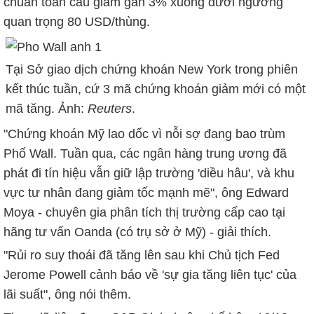
chuẩn toàn cầu giảm gần 3% xuống dưới ngưỡng
quan trọng
80 USD
/thùng.
Tại Sở giao dịch chứng khoán New York trong phiên
kết thúc tuần, cứ 3 mã chứng khoán giảm mới có một
mã tăng. Ảnh:
Reuters
.
"Chứng khoán Mỹ lao dốc vì nỗi sợ đang bao trùm
Phố Wall. Tuần qua, các ngân hàng trung ương đã
phát đi tín hiệu vẫn giữ lập trường 'diều hâu', và khu
vực tư nhân đang giảm tốc mạnh mẽ", ông Edward
Moya - chuyên gia phân tích thị trường cấp cao tại
hãng tư vấn Oanda (có trụ sở ở Mỹ) - giải thích.
"Rủi ro suy thoái đã tăng lên sau khi Chủ tịch Fed
Jerome Powell cảnh báo về 'sự gia tăng liên tục' của
lãi suất", ông nói thêm.