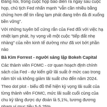
Đáng nói, trong cuộc họp báo diễn ra ngay sau cuộc
họp, chủ tịch Fed nhấn mạnh "vẫn cần nhiều bằng
chứng hơn để tin rằng lạm phát đang trên đà đi xuống
bền vững".
Với những tuyên bố cứng rắn của Fed đối với việc hạ
nhiệt lạm phát, hy vọng về một cuộc "tiếp đất nhẹ
nhàng" của nền kinh tế dường như đã vơi bớt phần
nào
Bà Kim Forrest - người sáng lập Bokeh Capital
Các thành viên FOMC - cơ quan hoạch định chính
sách của Fed - dự kiến giữ lãi suất ở mức cao trong
năm tới và không giảm lãi suất cho đến năm 2024.
Theo dot plot - biểu đồ thể hiện kỳ vọng lãi suất của
từng thành viên FOMC, mức lãi suất cuối cùng của
chu kỳ tăng được dự đoán là 5,1%, tương đương
phạm vi mục tiêu 5-5,25%.