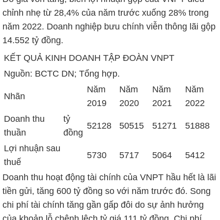
chỉnh nhẹ từ 28,4% của năm trước xuống 28% trong
năm 2022. Doanh nghiệp bưu chính viễn thông lãi gộp
14.552 tỷ đồng
.
KẾT QUẢ KINH DOANH TẬP ĐOÀN VNPT
Nguồn: BCTC DN; Tổng hợp.
Năm
Năm
Năm
Năm
Nhãn
2019
2020
2021
2022
Doanh thu
tỷ
52128
50515
51271
51888
thuần
đồng
Lợi nhuận sau
5730
5717
5064
5412
thuế
Doanh thu hoạt động tài chính của VNPT hầu hết là lãi
tiền gửi, tăng
600 tỷ đồng
so với năm trước đó. Song
chi phí tài chính tăng gần gấp đôi do sự ảnh hưởng
của khoản lỗ chênh lệch tỷ giá
111 tỷ đồng
. Chi phí