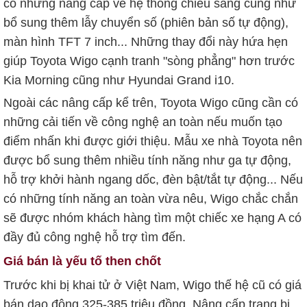
có những nâng cấp về hệ thống chiếu sáng cũng như
bổ sung thêm lẫy chuyển số (phiên bản số tự động),
màn hình TFT 7 inch... Những thay đổi này hứa hẹn
giúp Toyota Wigo cạnh tranh "sòng phẳng" hơn trước
Kia Morning cũng như Hyundai Grand i10.
Ngoài các nâng cấp kể trên, Toyota Wigo cũng cần có
những cải tiến về công nghệ an toàn nếu muốn tạo
điểm nhấn khi được giới thiệu. Mẫu xe nhà Toyota nên
được bổ sung thêm nhiều tính năng như ga tự động,
hỗ trợ khởi hành ngang dốc, đèn bật/tắt tự động... Nếu
có những tính năng an toàn vừa nêu, Wigo chắc chắn
sẽ được nhóm khách hàng tìm một chiếc xe hạng A có
đầy đủ công nghệ hỗ trợ tìm đến.
Giá bán là yếu tố then chốt
Trước khi bị khai tử ở Việt Nam, Wigo thế hệ cũ có giá
bán dao động 325-385 triệu đồng. Nâng cấp trang bị