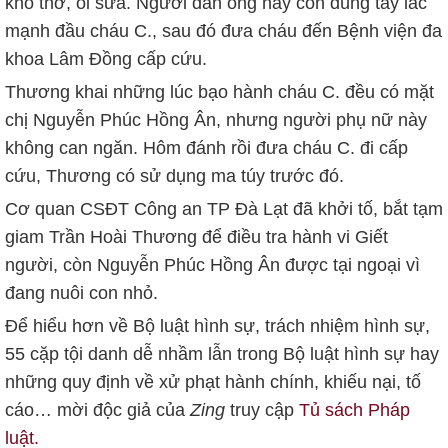
khó thở, ói sữa. Người đàn ông này còn dùng tay lắc
mạnh đầu cháu C., sau đó đưa cháu đến Bệnh viện đa
khoa Lâm Đồng cấp cứu.
Thương khai những lúc bạo hành cháu C. đều có mặt
chị Nguyễn Phúc Hồng Ân, nhưng người phụ nữ này
không can ngăn. Hôm đánh rồi đưa cháu C. đi cấp
cứu, Thương có sử dụng ma túy trước đó.
Cơ quan CSĐT Công an TP Đà Lạt đã khởi tố, bắt tạm
giam Trần Hoài Thương để điều tra hành vi Giết
người, còn Nguyễn Phúc Hồng Ân được tại ngoại vì
đang nuôi con nhỏ.
Để hiểu hơn về Bộ luật hình sự, trách nhiệm hình sự,
55 cặp tội danh dễ nhầm lẫn trong Bộ luật hình sự hay
những quy định về xử phạt hành chính, khiếu nại, tố
cáo… mời độc giả của
Zing
truy cập
Tủ sách Pháp
luật.