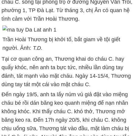
cháu C. sống tại phòng trọ ở đường Nguyễn Văn Trỗi,
phường 1, TP Đà Lạt. Từ tháng 3, chị Ân có quan hệ
tình cảm với Trần Hoài Thương.
Trần Hoài Thương bị khởi tố, bắt giam về tội giết
người. Ảnh:
T.D.
Tại cơ quan công an, Thương khai do cháu C. hay
quấy khóc, nên anh ta bực tức, nhiều lần dùng tay
đánh, tát mạnh vào mặt cháu. Ngày 14-15/4, Thương
dùng tay tát một cái vào mặt cháu C.
Đến ngày 19/5, anh ta lấy núm vú giả đặt vào miệng
cháu bé rồi dán băng keo quanh miệng để nạn nhân
không khóc. Khi thấy cháu C. khó thở, Thương mở
băng keo ra. Đến 17h ngày 20/5, khi cháu C. không
chịu uống sữa, Thương tát vào đầu, mặt làm cháu bị