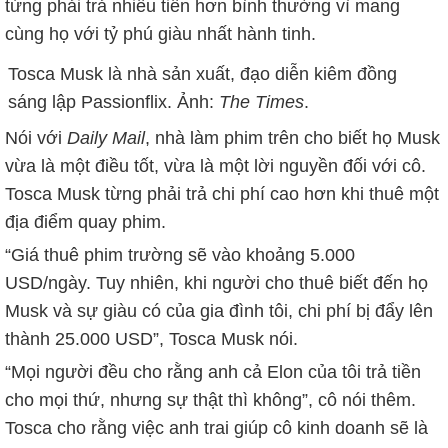
từng phải trả nhiều tiền hơn bình thường vì mang
cùng họ với tỷ phú giàu nhất hành tinh.
Tosca Musk là nhà sản xuất, đạo diễn kiêm đồng
sáng lập Passionflix. Ảnh:
The Times
.
Nói với
Daily Mail
, nhà làm phim trên cho biết họ Musk
vừa là một điều tốt, vừa là một lời nguyền đối với cô.
Tosca Musk từng phải trả chi phí cao hơn khi thuê một
địa điểm quay phim.
“Giá thuê phim trường sẽ vào khoảng
5.000
USD
/ngày. Tuy nhiên, khi người cho thuê biết đến họ
Musk và sự giàu có của gia đình tôi, chi phí bị đẩy lên
thành
25.000 USD
”, Tosca Musk nói.
“Mọi người đều cho rằng anh cả Elon của tôi trả tiền
cho mọi thứ, nhưng sự thật thì không”, cô nói thêm.
Tosca cho rằng việc anh trai giúp cô kinh doanh sẽ là