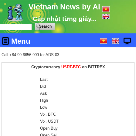
Vietnam News by AI
Cập nhật từng giây...
Menu
Call +84.99.6656.999 for ADS 03
Cryptocurrency
USDT-BTC
on BITTREX
Last
Bid
Ask
High
Low
Vol. BTC
Vol. USDT
Open Buy
Open Sell